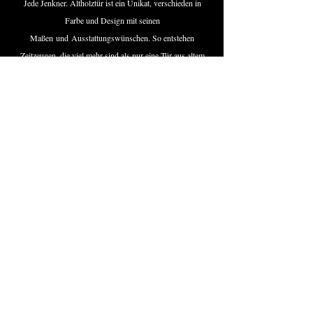
Jede Jenkner. Altholztür ist ein Unikat, verschieden in
Farbe und Design mit seinen
Maßen
und
Ausstattungswünschen. So entstehen
Zeitzeugen, die viel mehr sind als nur eine Tür aus altem
Holz. Es sind Türen, die Individualität vermitteln und
zugleich in außergewöhnlicher Weise die Balance
zwischen Vergangenem und Zukünftigem halten, das
Gleichgewicht zwischen Historie & Moderne –
Lifestyle und Design – Yin und Yang –
Altholztürdesign von Jenkner.