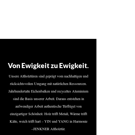
Von Ewigkeit zu Ewigkeit.
Unsere Altholztüren sind geprägt vom nachhaltigen und
rücksichtsvollen Umgang mit natürlichen Ressourcen.
Jahrhundertalte Eichenbalken und recyceltes Aluminium
sind die Basis unserer Arbeit. Daraus entstehen in
aufwendiger Arbeit authentische Türflügel von
einzigartiger Schönheit. Holz trifft Metall, Wärme trifft
Kälte, weich trifft hart – YIN und YANG in Harmonie
–JENKNER Altholztür.